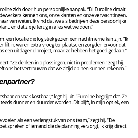
ine zich door hun persoonlijke aanpak. “Bij Euroline draait
edewerkers kennen ons, onze klanten en onze verwachtingen.
ar van weten. Ik vind dat we als bedrijven deze persoonlijke
t, en dat zie je terug in alles wat we doen.”
, een locatie die logistiek gezien een nachtmerrie kan zijn. “Ik
itenlift in, waren extra vroeg ter plaatse en zorgden ervoor dat
as een uitdagend project, maar ze hebben het goed gedaan.”
ert. “Ze denken in oplossingen, niet in problemen,” zegt hij.
geeft ons het vertrouwen dat we altijd op hen kunnen rekenen.”
kenpartner?
aar en vaak kostbaar,” legt hij uit. “Euroline begrijpt dat. Ze
eds dunner en duurder worden. Dit blijft, in mijn optiek, een
voelen als een verlengstuk van ons team,” zegt hij. “De
et spreken of iemand die de planning verzorgt, ik krijg direct