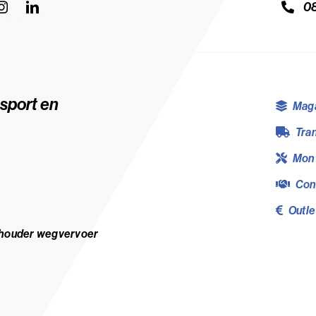
0
nsport
en
Maga
Tra
Mon
Con
Outle
houder wegvervoer