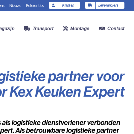
ons
Nieuws
Referenties
Klanten
Leveranciers
agazijn
Transport
Montage
Contact
gistieke partner voor
or Kex Keuken Expert
s als logistieke dienstverlener verbonden
ert. Als betrouwbare logistieke partner