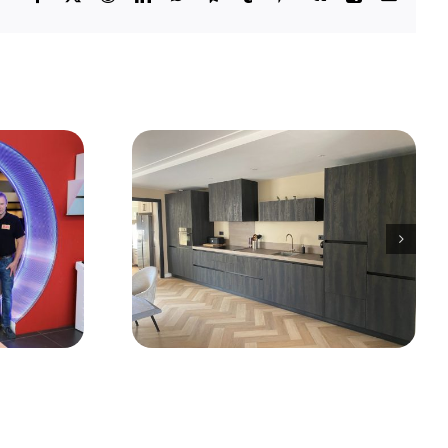
mail
istiek als
ken
artner van
ken & Bad