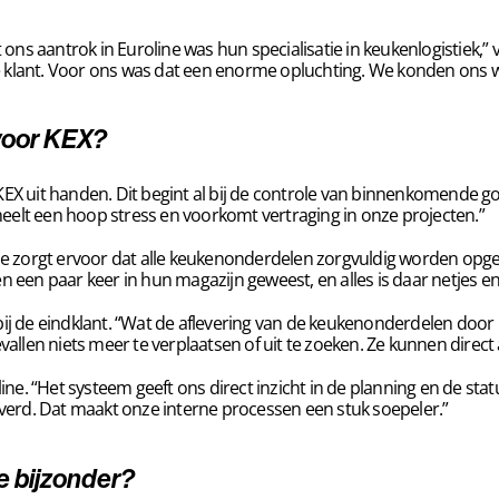
ns aantrok in Euroline was hun specialisatie in keukenlogistiek,” ve
de klant. Voor ons was dat een enorme opluchting. We konden ons w
 voor KEX?
EX uit handen. Dit begint al bij de controle van binnenkomende goede
heelt een hoop stress en voorkomt vertraging in onze projecten.”
e zorgt ervoor dat alle keukenonderdelen zorgvuldig worden opgesl
ben een paar keer in hun magazijn geweest, en alles is daar netjes 
ij de eindklant. “Wat de aflevering van de keukenonderdelen door Eur
llen niets meer te verplaatsen of uit te zoeken. Ze kunnen direct 
e. “Het systeem geeft ons direct inzicht in de planning en de statu
verd. Dat maakt onze interne processen een stuk soepeler.”
e bijzonder?