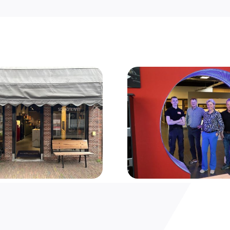
Euroline Logistiek als
Euroline Log
keuken
keu
distributiepartner van
distributiep
Kunnen van der Gragt
Tuijp Keu