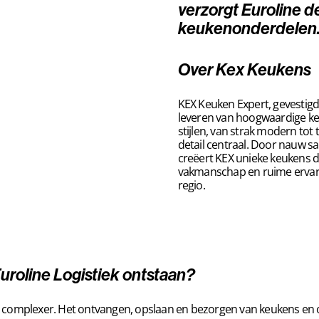
verzorgt Euroline d
keukenonderdelen
Over Kex Keukens
KEX Keuken Expert, gevestigd
leveren van hoogwaardige ke
stijlen, van strak modern tot 
detail centraal. Door nauw s
creëert KEX unieke keukens die
vakmanschap en ruime ervari
regio.
roline Logistiek ontstaan?
ds complexer. Het ontvangen, opslaan en bezorgen van keukens en 