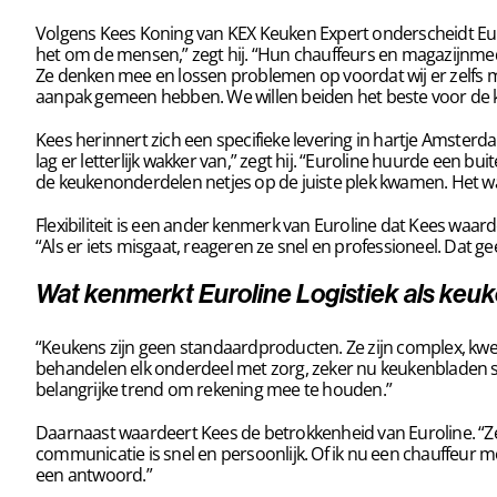
Volgens Kees Koning van KEX Keuken Expert onderscheidt Eurol
het om de mensen,” zegt hij. “Hun chauffeurs en magazijnm
Ze denken mee en lossen problemen op voordat wij er zelfs ma
aanpak gemeen hebben. We willen beiden het beste voor de klan
Kees herinnert zich een specifieke levering in hartje Amsterdam
lag er letterlijk wakker van,” zegt hij. “Euroline huurde een bu
de keukenonderdelen netjes op de juiste plek kwamen. Het w
Flexibiliteit is een ander kenmerk van Euroline dat Kees waarde
“Als er iets misgaat, reageren ze snel en professioneel. Dat 
Wat
kenmerkt Euroline Logistiek als keu
“Keukens zijn geen standaardproducten. Ze zijn complex, kwetsb
behandelen elk onderdeel met zorg, zeker nu keukenbladen ste
belangrijke trend om rekening mee te houden.”
Daarnaast waardeert Kees de betrokkenheid van Euroline. “Ze 
communicatie is snel en persoonlijk. Of ik nu een chauffeur mo
een antwoord.”