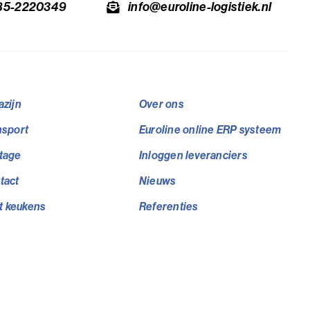
85-2220349
info@euroline-logistiek.nl
zijn
Over ons
nsport
Euroline online ERP systeem
tage
Inloggen leveranciers
tact
Nieuws
t keukens
Referenties