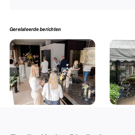
Gerelateerde berichten
Euroline Logistiek: de
betrouwbare logistieke
partner voor keuken
opslag en levering voor
Schooneman Keukens