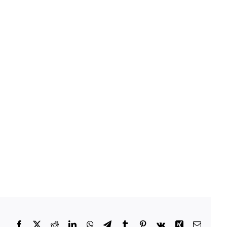
Facebook
X
Reddit
LinkedIn
WhatsApp
Telegram
Tumblr
Pinterest
Vk
Xing
E-