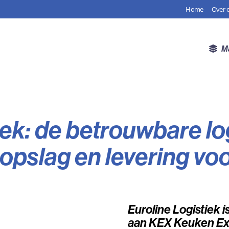
Home
Over 
M
iek: de betrouwbare lo
opslag en levering vo
Euroline Logistiek i
aan KEX Keuken Exp